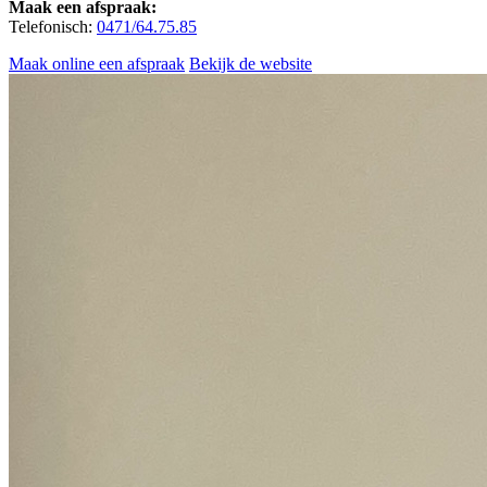
Maak een afspraak:
Telefonisch:
0471/64.75.85
Maak online een afspraak
Bekijk de website