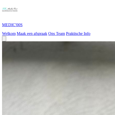
MEDIC'00S
Welkom
Maak een afspraak
Ons Team
Praktische Info